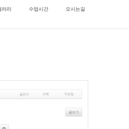
갤러리
수업시간
오시는길
글쓴이
조회
작성일
글쓰기