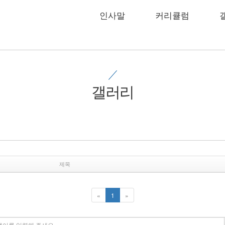
인사말
커리큘럼
갤러리
제목
(current)
«
1
»