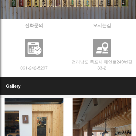
전화문의
오시는길
전라남도 목포시 해안로249번길
061-242-5297
33-2
Gallery